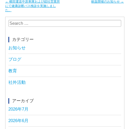
Post
←
横田運送中原車庫および総社営業所
献血開催のお知らせ
→
navigation
にて健康診断バス検診を実施しまし
た。
Search
for:
カテゴリー
お知らせ
ブログ
教育
社外活動
アーカイブ
2026年7月
2026年6月