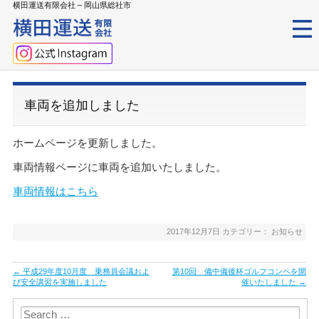
横田運送有限会社 – 岡山県総社市
車両を追加しました
ホームページを更新しました。
車両情報ページに車両を追加いたしました。
車両情報はこちら
2017年12月7日
カテゴリー：
お知らせ
Post
←
平成29年度10月度 乗務員会議およ
第10回 備中備後杯ゴルフコンペを開
navigation
び安全講習を実施しました
催いたしました
→
Search