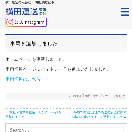
横田運送有限会社 – 岡山県総社市
車両を追加しました
ホームページを更新しました。
車両情報ページにセミトレーラを追加いたしました。
車両情報はこちら
2016年8月26日
カテゴリー：
お知らせ
Post
←
本社・営業所住所、リンクページを
「平成28年度 当社の輸送の安全に関す
navigation
更新しました
る事項の達成状況」を更新しました
→
Search