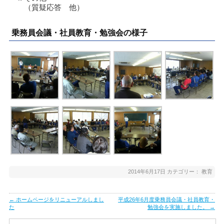
（質疑応答 他）
乗務員会議・社員教育・勉強会の様子
2014年6月17日
カテゴリー：
教育
Post
←
ホームページをリニューアルしまし
平成26年6月度乗務員会議・社員教育・
navigation
た
勉強会を実施しました。
→