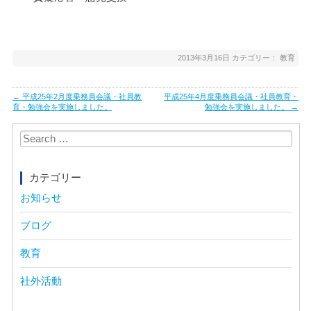
2013年3月16日
カテゴリー：
教育
Post
←
平成25年2月度乗務員会議・社員教
平成25年4月度乗務員会議・社員教育・
navigation
育・勉強会を実施しました。
勉強会を実施しました。
→
Search
for:
カテゴリー
お知らせ
ブログ
教育
社外活動