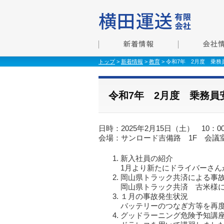
トップ
>
新着情報
>
教育
> 令和7年 2月度 乗
令和7年 2月度 乗務
日時：2025年2月15日（土） 10：00
会場：サンロード吉備路 1F 会議
新入社員の紹介
1月より新たにドライバーさん
岡山県トラック共済による事
岡山県トラック共済 古米様
１月の事故発生状況
バッテリーのつなぎ方等を再
グッドラーニング危険予知講