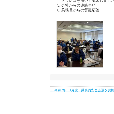
ドラレコを用いて講習しまし
会社からの連絡事項
乗務員からの質疑応答
Post
←
令和7年 1月度 乗務員安全会議を実
navigation