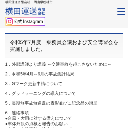
横田運送有限会社 – 岡山県総社市
令和5年7月度 乗務員会議および安全講習会を
実施しました。
1．外部講師より講義 ～交通事故を起こさないために～
2．令和5年4月～6月の事故集計結果
3．Gマーク更新申請について
4．グッドラーニングの導入について
5．長期無事故無違反の表彰並びに記念品の贈呈
6．連絡事項
●台風・大雨に対する備えについて
●車体外観の点検と報告のお願い