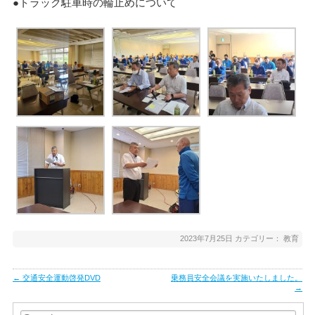
●トラック駐車時の輪止めについて
2023年7月25日
カテゴリー：
教育
Post
←
交通安全運動啓発DVD
乗務員安全会議を実施いたしました。
navigation
→
Search