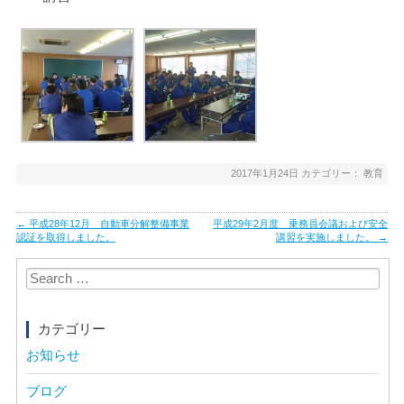
2017年1月24日
カテゴリー：
教育
Post
←
平成28年12月 自動車分解整備事業
平成29年2月度 乗務員会議および安全
navigation
認証を取得しました。
講習を実施しました。
→
Search
for:
カテゴリー
お知らせ
ブログ