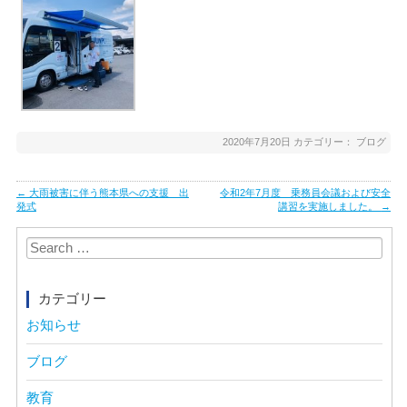
2020年7月20日
カテゴリー：
ブログ
Post
←
大雨被害に伴う熊本県への支援 出
令和2年7月度 乗務員会議および安全
navigation
発式
講習を実施しました。
→
Search
for:
カテゴリー
お知らせ
ブログ
教育