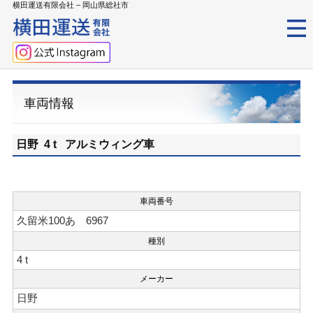
横田運送有限会社 – 岡山県総社市
車両情報
日野 4 t アルミウィング車
車両番号
久留米100あ 6967
種別
4 t
メーカー
日野